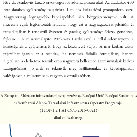
létre dr. Petrikovits László orvos-fogorvos adományozása által. Az átadáskor 400
ezer darabos gyűjtemény napjainkra 1 milliós kollekcióvá gyarapodott, ezzel
Magyarország legnagyobb képeslapokból álló közgyűjteményévé vált. A
múzeum egyik legfontosabb feladata, hogy ezt a nagyságában is jelentős, és
tematikájában is rendkívül összetett és gazdag gyűjteményt őrizze, gondozza,
fejlessze. A múzeumalapító Petrikovits László azzal a céllal adományozta a
közösségnek a gyűjteményét, hogy az közkinccsé váljon. A mai korban akkor
teljesülhet igazán ez a szándék, ha nemcsak fizikális formájában, hanem
digitálisan is elérhetővé tesszük ezt a nagyszerű kollekciót. Ezért invitáljuk kedves
Látogatóinkat, jöjjenek és tekintsék meg kiállításainkat és képeslapjainkat
valóságosan a múzeumban, vagy itt, a virtuális térben.
A Zempléni Múzeum infrastrukturális fejlesztése az Európai Unió Európai Strukturális
és Beruházási Alapok Társadalmi Infrastruktúra Operatív Programja
(TIOP-1.2.1.A1-15/1-2015-0021)
által valósult meg.