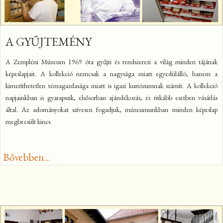
A GYŰJTEMÉNY
A Zempléni Múzeum 1969 óta gyűjti és rendszerezi a világ minden tájának
képeslapjait. A kollekció nemcsak a nagysága miatt egyedülálló, hanem a
kimeríthetetlen témagazdasága miatt is igazi kuriózumnak számít. A kollekció
napjainkban is gyarapszik, elsősorban ajándékozás, és ritkább esetben vásárlás
által. Az adományokat szívesen fogadjuk, múzeumunkban minden képeslap
megbecsült kincs.
Bővebben...