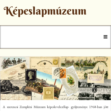
Képeslapmúzeum
+36 47 777-770
muzeum@szerencs.hu
A szerencsi Zempléni Múzeum képeslevelezőlap- gyűjteménye 1968-ban jött