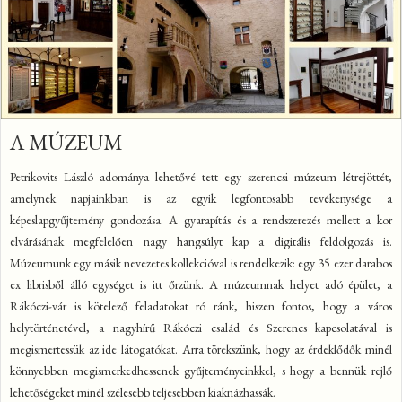
A MÚZEUM
Petrikovits László adománya lehetővé tett egy szerencsi múzeum létrejöttét,
amelynek napjainkban is az egyik legfontosabb tevékenysége a
képeslapgyűjtemény gondozása. A gyarapítás és a rendszerezés mellett a kor
elvárásának megfelelően nagy hangsúlyt kap a digitális feldolgozás is.
Múzeumunk egy másik nevezetes kollekcióval is rendelkezik: egy 35 ezer darabos
ex librisből álló egységet is itt őrzünk. A múzeumnak helyet adó épület, a
Rákóczi-vár is kötelező feladatokat ró ránk, hiszen fontos, hogy a város
helytörténetével, a nagyhírű Rákóczi család és Szerencs kapcsolatával is
megismertessük az ide látogatókat. Arra törekszünk, hogy az érdeklődők minél
könnyebben megismerkedhessenek gyűjteményeinkkel, s hogy a bennük rejlő
lehetőségeket minél szélesebb teljesebben kiaknázhassák.