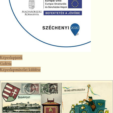
Képeslapjaink
Galéria
Képeslapmásolat küldése