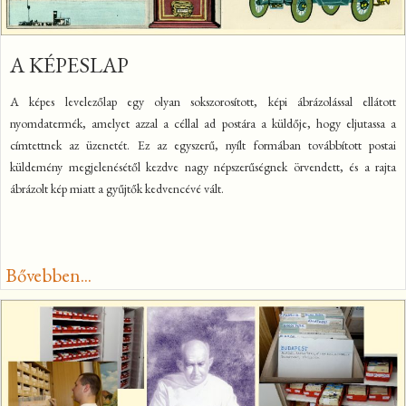
A KÉPESLAP
A képes levelezőlap egy olyan sokszorosított, képi ábrázolással ellátott
nyomdatermék, amelyet azzal a céllal ad postára a küldője, hogy eljutassa a
címtettnek az üzenetét. Ez az egyszerű, nyílt formában továbbított postai
küldemény megjelenésétől kezdve nagy népszerűségnek örvendett, és a rajta
ábrázolt kép miatt a gyűjtők kedvencévé vált.
Bővebben...