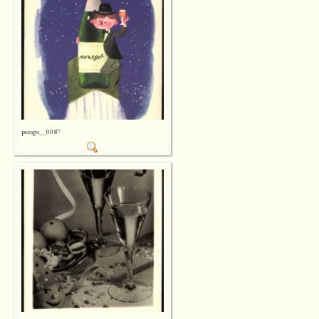
pezsgo__0087