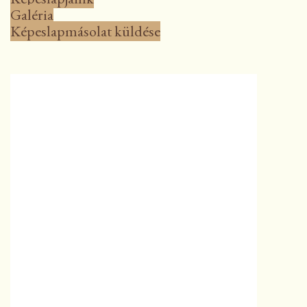
Galéria
Képeslapmásolat küldése