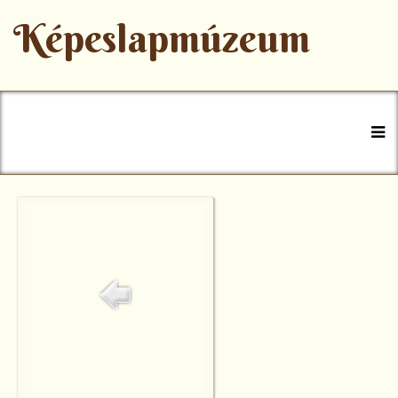
Képeslapmúzeum
+36 47 777-770
muzeum@szerencs.hu