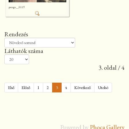
pezsgo__0119
Rendezés
Láthatók száma
3. oldal / 4
Első
Előző
1
2
3
4
Következő
Utolsó
Powered by
Phoca Gallery