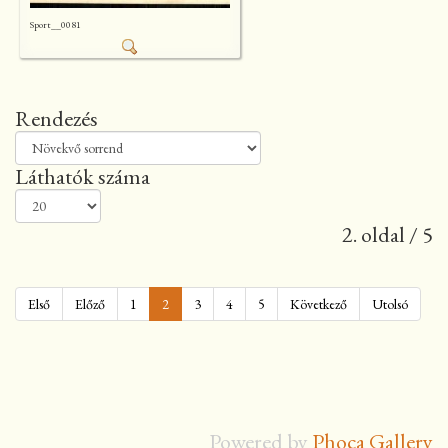
Sport__0081
Rendezés
Láthatók száma
2. oldal / 5
Első
Előző
1
2
3
4
5
Következő
Utolsó
Powered by
Phoca Gallery