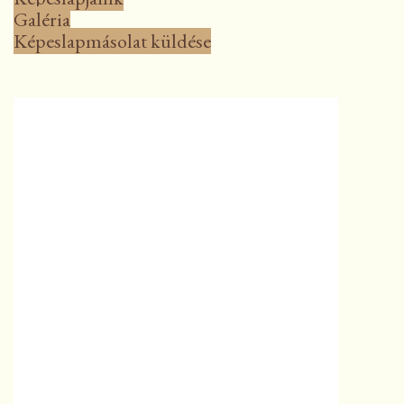
Galéria
Képeslapmásolat küldése