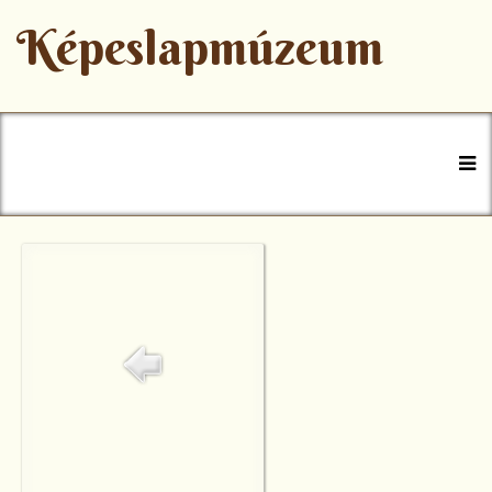
Képeslapmúzeum
+36 47 777-770
muzeum@szerencs.hu