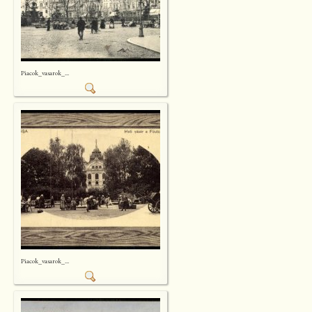
Piacok_vasarok_...
Piacok_vasarok_...