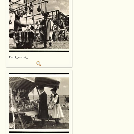
Piacok_vasarok_...