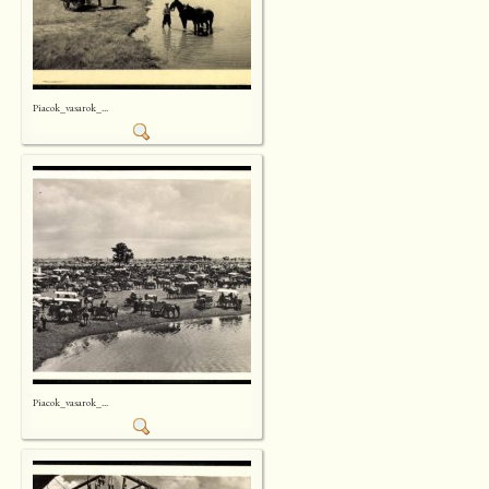
Piacok_vasarok_...
Piacok_vasarok_...