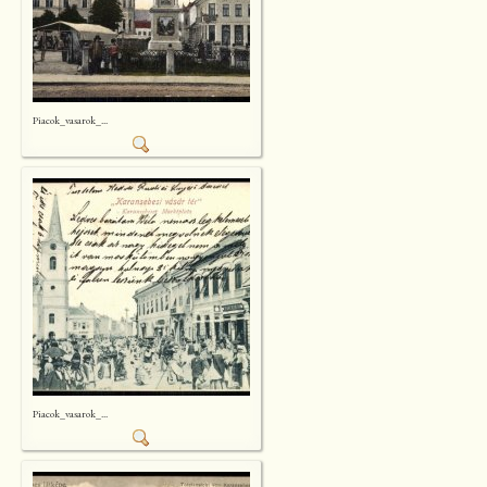
Piacok_vasarok_...
Piacok_vasarok_...