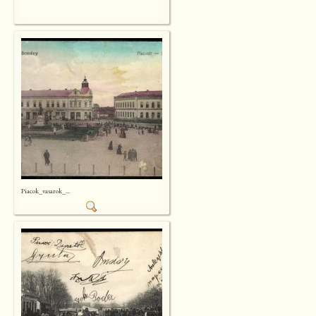
Piacok_vasarok_...