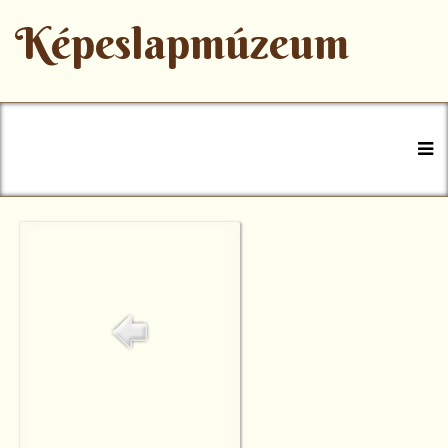
Képeslapmúzeum
+36 47 777-770
muzeum@szerencs.hu