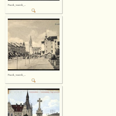
Piacok_vasarok_...
Piacok_vasarok_...