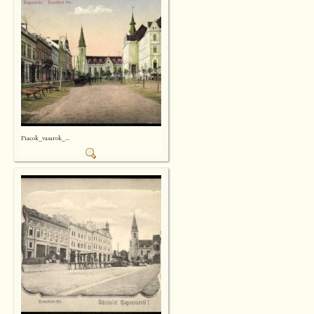
Piacok_vasarok_...