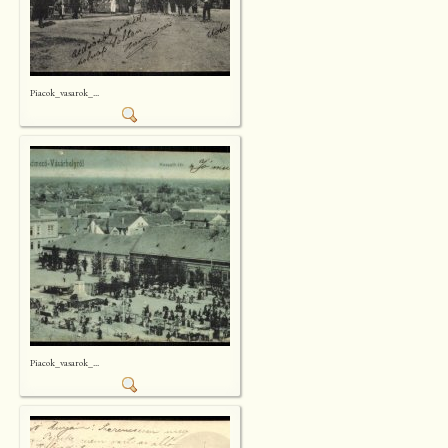
Piacok_vasarok_...
Piacok_vasarok_...