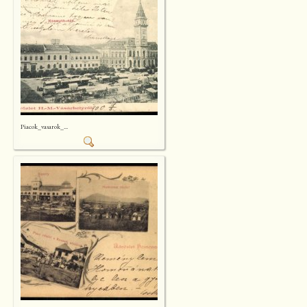
Piacok_vasarok_...