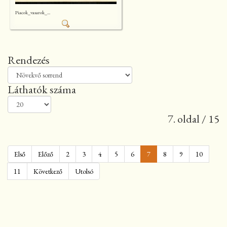
Piacok_vasarok_...
Rendezés
Láthatók száma
7. oldal / 15
Első
Előző
2
3
4
5
6
7
8
9
10
11
Következő
Utolsó