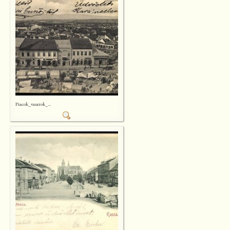
Piacok_vasarok_...