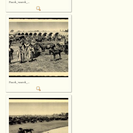
Piacok_vasarok_...
Piacok_vasarok_...