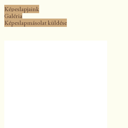
Képeslapjaink
Galéria
Képeslapmásolat küldése