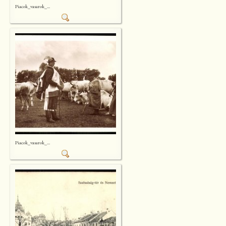
Piacok_vasarok_...
Piacok_vasarok_...