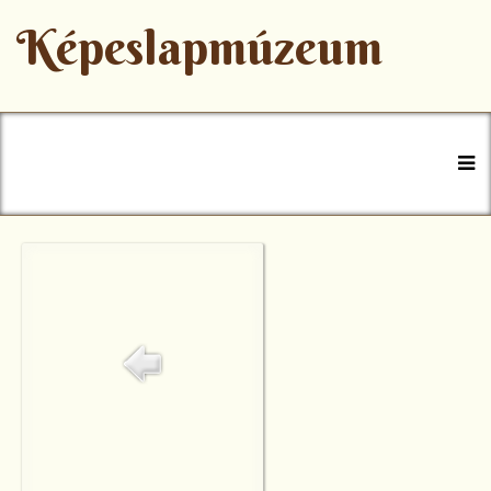
Képeslapmúzeum
+36 47 777-770
muzeum@szerencs.hu