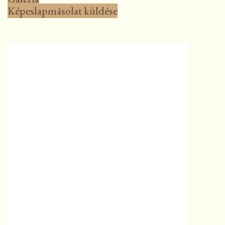
Képeslapmásolat küldése