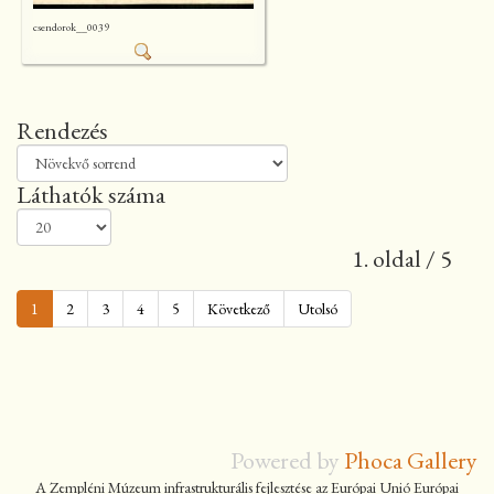
csendorok__0039
Rendezés
Láthatók száma
1. oldal / 5
1
2
3
4
5
Következő
Utolsó
Powered by
Phoca Gallery
A Zempléni Múzeum infrastrukturális fejlesztése az Európai Unió Európai